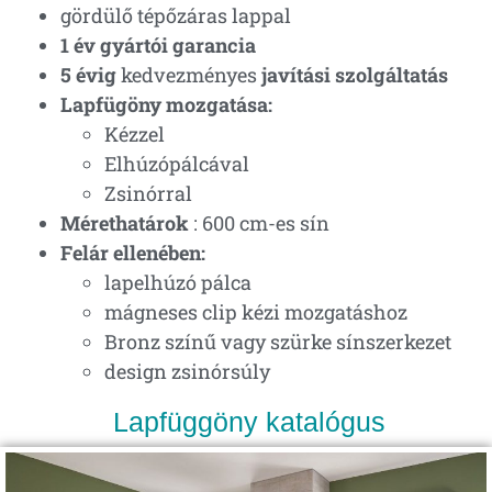
gördülő tépőzáras lappal
1 év gyártói garancia
5 évig
kedvezményes
javítási szolgáltatás
Lapfügöny mozgatása:
Kézzel
Elhúzópálcával
Zsinórral
Mérethatárok
: 600 cm-es sín
Felár ellenében:
lapelhúzó pálca
mágneses clip kézi mozgatáshoz
Bronz színű vagy szürke sínszerkezet
design zsinórsúly
Lapfüggöny katalógus