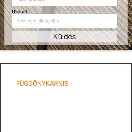
Üzenet
Küldés
FÜGGÖNYKARNIS
Sínes karnis
Design karnis
Előlapos karnis