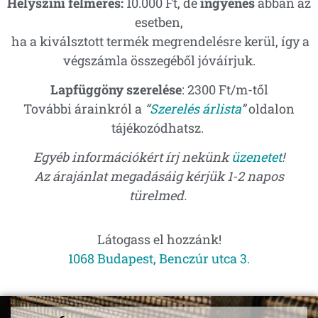
Helyszíni felmérés:
10.000 Ft, de
i
ngyenes
abban az
esetben,
ha a kiválsztott termék megrendelésre kerül, így a
végszámla összegéből jóváírjuk.
Lapfüggöny szerelése
: 2300 Ft/m-től
További árainkról a
“
Szerelés árlista
”
oldalon
tájékozódhatsz.
Egyéb információkért írj nekünk
üzenetet
!
Az árajánlat megadásáig kérjük 1-2 napos
türelmed.
Látogass el hozzánk!
1068 Budapest, Benczúr utca 3.