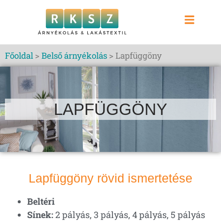
Szolgáltatás árlisták
Főoldal
>
Belső árnyékolás
> Lapfüggöny
LAPFÜGGÖNY
Lapfüggöny rövid ismertetése
Beltéri
Sínek:
2 pályás, 3 pályás, 4 pályás, 5 pályás