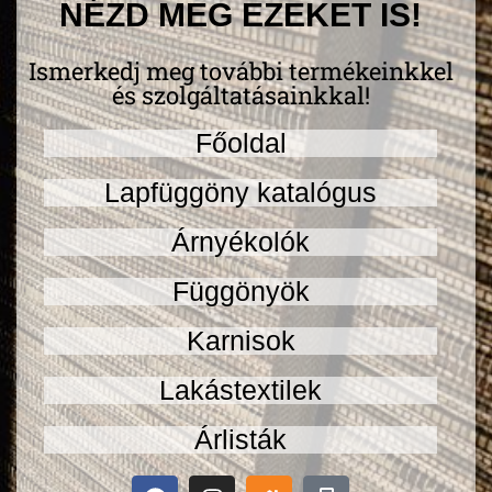
NÉZD MEG EZEKET IS!
Ismerkedj meg további termékeinkkel
és szolgáltatásainkkal!
Főoldal
Lapfüggöny katalógus
Árnyékolók
Függönyök
Karnisok
Lakástextilek
Árlisták