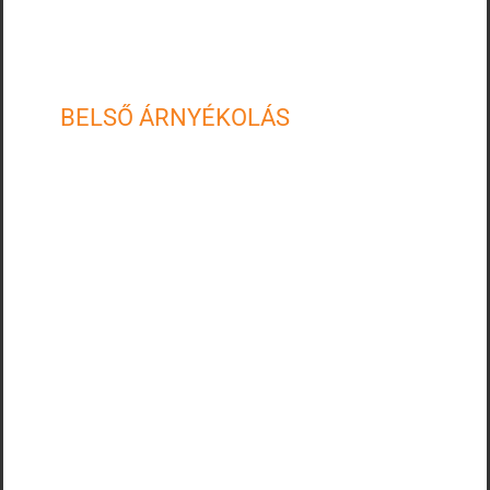
Függönyrúd
Motoros karnis
BELSŐ ÁRNYÉKOLÁS
Szalagfüggöny
Roletta
Roló
Reluxa
Sávroló
Lapfüggöny
Pliszé függöny