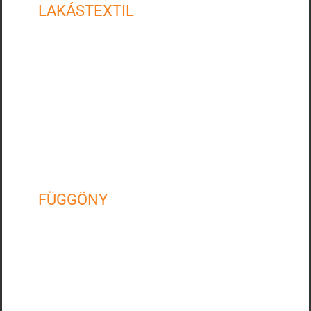
LAKÁSTEXTIL
Díszpárna
Terítő
Ágytakaró
Ágynemű
Bútorhuzat
FÜGGÖNY
Fényáteresztő függöny
Sötétítő függöny
Kültéri függönyök