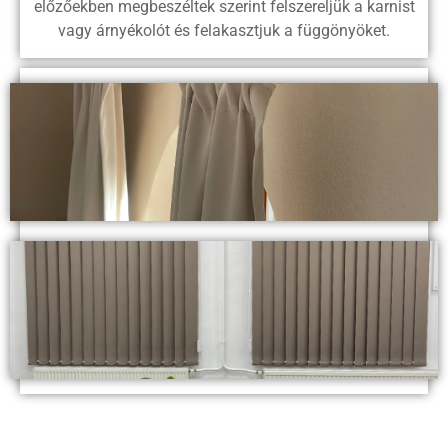
előzőekben megbeszéltek szerint felszereljük a karnist
vagy árnyékolót és felakasztjuk a függönyöket.
VARRÁS
árlista
SZERELÉS