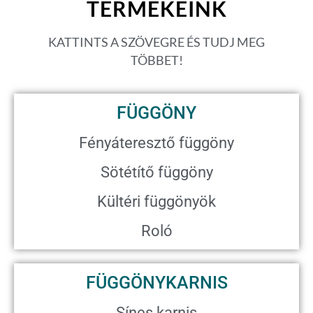
TERMÉKEINK
KATTINTS A SZÖVEGRE ÉS TUDJ MEG
TÖBBET!
FÜGGÖNY
Fényáteresztő függöny
Sötétítő függöny
Kültéri függönyök
Roló
FÜGGÖNYKARNIS
Sínes karnis